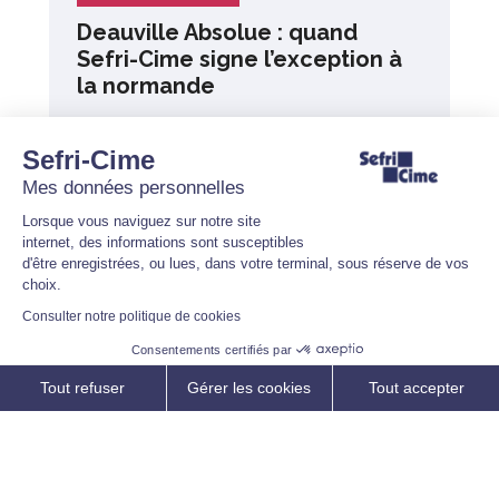
Deauville Absolue : quand
Sefri-Cime signe l’exception à
la normande
26 janvier 2026
Sefri-Cime
Mes données personnelles
Lorsque vous naviguez sur notre site
internet, des informations sont susceptibles
d'être enregistrées, ou lues, dans votre terminal, sous réserve de vos
choix.
Consulter notre politique de cookies
Consentements certifiés par
Tout refuser
Gérer les cookies
Tout accepter
Axeptio consent
Plateforme de Gestion du Consentement : Personnalisez vos O
Notre plateforme vous permet d'adapter et de gérer vos paramètr
Les news de Sefri-Cime