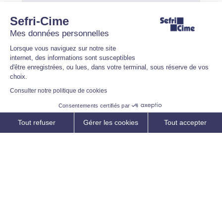
Les news de Sefri-Cime
Sefri-Cime
[Issy-les-Moulineaux] Beaujour,
Mes données personnelles
fin du gros œuvre et cap sur la
Lorsque vous naviguez sur notre site
livraison en 2026
internet, des informations sont susceptibles
d'être enregistrées, ou lues, dans votre terminal, sous réserve de vos
choix.
8 décembre 2025
Consulter notre politique de cookies
Consentements certifiés par
Tout refuser
Gérer les cookies
Tout accepter
Axeptio consent
Plateforme de Gestion du Consentement : Personnalisez vos O
Notre plateforme vous permet d'adapter et de gérer vos paramètr