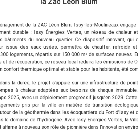
la Zac Léon Blum
énagement de la ZAC Léon Blum, Issy-les-Moulineaux engage un
ent durable : Issy Énergies Vertes, un réseau de chaleur e
es bâtiments du nouveau quartier. Ce dispositif innovant, qui
ur issue des eaux usées, permettra de chauffer, refroidir et
 300 logements, répartis sur 150 000 m² de surfaces neuves. E
 et de récupération, ce réseau local réduira les émissions de 
n confort thermique optimal et stable pour les habitants, été co
dans la durée, le projet s’appuie sur une infrastructure de poi
mpes à chaleur adaptées aux besoins de chaque immeuble.
ps 2025, avec un déploiement progressif jusqu’en 2028. Cette in
agements pris par la ville en matière de transition écologiqu
our de la géothermie dans les écoquartiers du Fort d’Issy et d
s le domaine de l’hydrogène. Avec Issy Énergies Vertes, la Vill
t affirme à nouveau son rôle de pionnière dans l’innovation envi