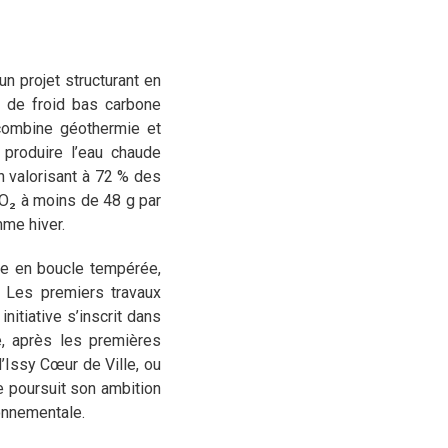
 projet structurant en
t de froid bas carbone
 combine géothermie et
 produire l’eau chaude
n valorisant à 72 % des
CO₂ à moins de 48 g par
mme hiver.
nte en boucle tempérée,
 Les premiers travaux
itiative s’inscrit dans
e, après les premières
’Issy Cœur de Ville, ou
e poursuit son ambition
ronnementale.