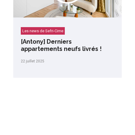
Les news de Sefri-Cime
[Antony] Derniers
appartements neufs livrés !
22 juillet 2025
Tweets