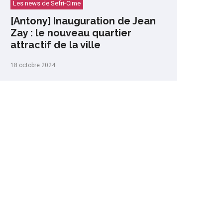
Les news de Sefri-Cime
[Antony] Inauguration de Jean
Zay : le nouveau quartier
attractif de la ville
18 octobre 2024
s réglementations. Personnalisez vos préférences pour contrôler