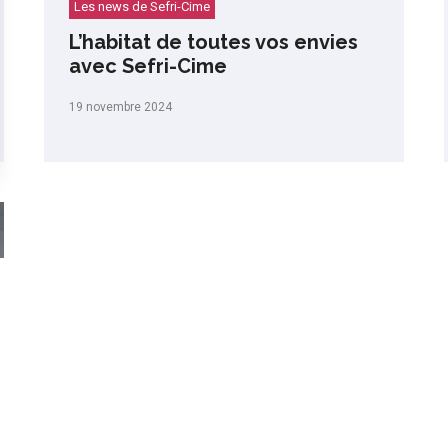
Les news de Sefri-Cime
L’habitat de toutes vos envies
avec Sefri-Cime
19 novembre 2024
s Options
ètres de confidentialité, en garantissant la conformité avec le