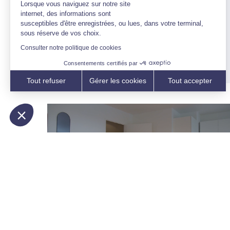
Les news de Sefri-Cime
Lorsque vous naviguez sur notre site
internet, des informations sont
Rétrospective année 2024…
susceptibles d'être enregistrées, ou lues, dans votre terminal,
Cap sur 2025 !
sous réserve de vos choix.
Consulter notre politique de cookies
8 janvier 2025
Consentements certifiés par
Tout refuser
Gérer les cookies
Tout accepter
Axeptio consent
Plateforme de Gestion du Consentement : Personnalisez vo
Notre plateforme vous permet d'adapter et de gérer vos param
Les news de Sefri-Cime