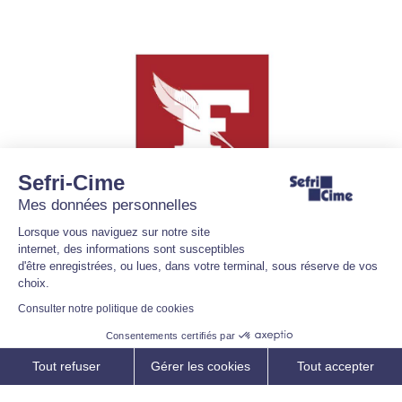
Sefri-Cime : 60 ans de
savoir-faire au service de
l’habitat de demain
Sefri-Cime
Mes données personnelles
28/07/2021
Lorsque vous naviguez sur notre site
internet, des informations sont susceptibles
d'être enregistrées, ou lues, dans votre terminal, sous réserve de vos
choix.
Consulter notre politique de cookies
Consentements certifiés par
Promoteur, maître
Tout refuser
Gérer les cookies
Tout accepter
d’œuvre, spécialiste du
gros œuvre : Comment
Axeptio consent
Plateforme de Gestion du Consentement : Personnalisez vos O