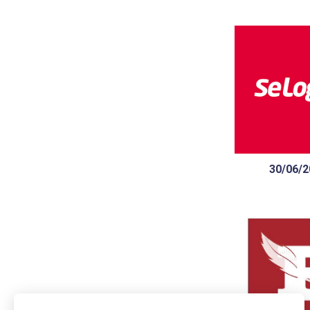
Acteur engagé,
mise sur l’arch
finesse d’exéc
choix de l’
30/06/2