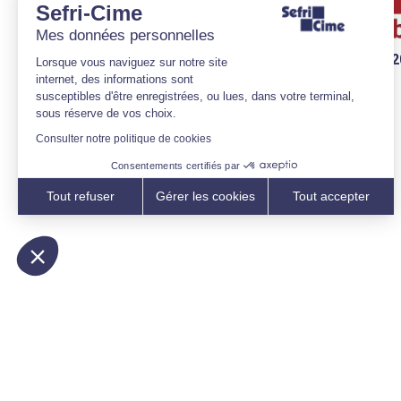
Sefri-Cime
Mes données personnelles
28/07/2
Lorsque vous naviguez sur notre site
internet, des informations sont
susceptibles d'être enregistrées, ou lues, dans votre terminal,
sous réserve de vos choix.
Consulter notre politique de cookies
Consentements certifiés par
Tout refuser
Gérer les cookies
Tout accepter
Axeptio consent
Plateforme de Gestion du Consentement : Personnalisez vo
Notre plateforme vous permet d'adapter et de gérer vos param