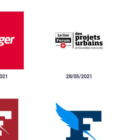
 Sefri-Cime
Sefri-Cime : 60 ans de
itecture, la
savoir-faire au service de
ution et le
l’habitat de demain
adresse
021
28/05/2021
Promoteur, maître
d’œuvre, spécialiste du
gros œuvre : Comment
Sefri-Cime travaille avec