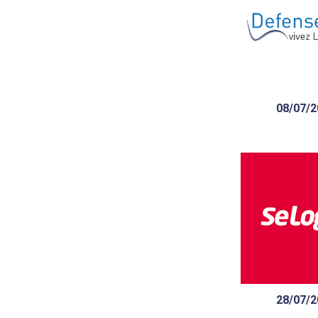
Quelles sont le
attentes des Fr
covid dans l
08/07/2
« Dans l’immob
nos clients
recherche d’es
fonctionna
28/07/2