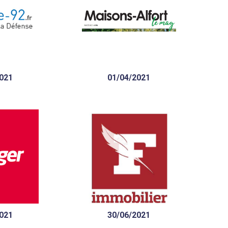
Sefri-Cime : l’acteur
s nouvelles
historique interrogé sur les
ançais post-
évolutions du marché
e neuf ?
résidentiel neuf
021
01/04/2021
ilier neuf,
FPU LIVE – Sefri-Cime :
 sont en
quelles attentes des
pace et de
Français en termes
lité »
d’habitat
021
30/06/2021