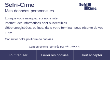
Sefri-Cime
Mes données personnelles
Lorsque vous naviguez sur notre site
internet, des informations sont susceptibles
d'être enregistrées, ou lues, dans votre terminal, sous réserve de vos
choix.
Consulter notre politique de cookies
Consentements certifiés par
Les actus de l’immobilier
Tout refuser
Gérer les cookies
Tout accepter
Contexte sanitaire : vers un
renouveau de l’immobilier ?
Axeptio consent
Plateforme de Gestion du Consentement : Personnalisez vos O
Notre plateforme vous permet d'adapter et de gérer vos paramètr
7 juin 2021