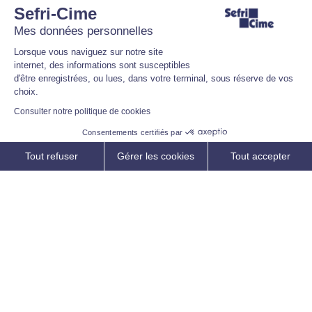
Sefri-Cime
Mes données personnelles
Lorsque vous naviguez sur notre site
internet, des informations sont susceptibles
d'être enregistrées, ou lues, dans votre terminal, sous réserve de vos
choix.
Consulter notre politique de cookies
Consentements certifiés par
Les actus de l’immobilier
Tout refuser
Gérer les cookies
Tout accepter
Contexte sanitaire : vers un
renouveau de l’immobilier ?
Axeptio consent
Plateforme de Gestion du Consentement : Personnalisez vos O
Notre plateforme vous permet d'adapter et de gérer vos paramètr
7 juin 2021